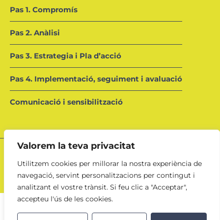
Pas 1. Compromís
Pas 2. Anàlisi
Pas 3. Estrategia i Pla d’acció
Pas 4. Implementació, seguiment i avaluació
Comunicació i sensibilització
Valorem la teva privacitat
Consorci de Salut i Social de Catalunya 2023.
Utilitzem cookies per millorar la nostra experiència de
navegació, servint personalitzacions per contingut i
Avís legal
Política de privacitat
Política de cookies
analitzant el vostre trànsit. Si feu clic a "Acceptar",
accepteu l'ús de les cookies.